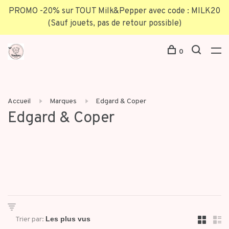
PROMO -20% sur TOUT Milk&Pepper avec code : MILK20
(Sauf jouets, pas de retour possible)
0
Accueil
Marques
Edgard & Coper
Edgard & Coper
Trier par: