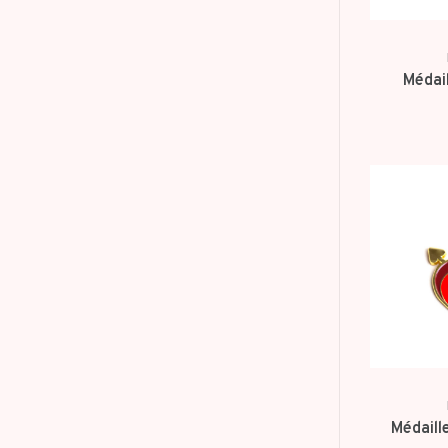
Médai
Médaill