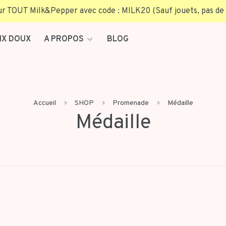
TOUT Milk&Pepper avec code : MILK20 (Sauf jouets, pas de 
IX DOUX
A PROPOS
BLOG
Accueil
SHOP
Promenade
Médaille
Médaille