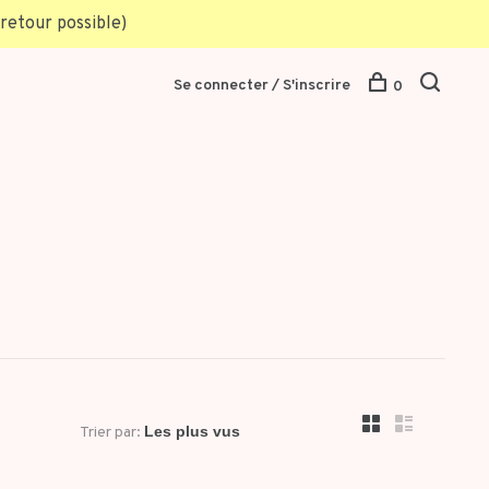
retour possible)
Se connecter / S'inscrire
0
Trier par: