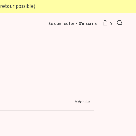
retour possible)
Se connecter / S'inscrire
0
Médaille