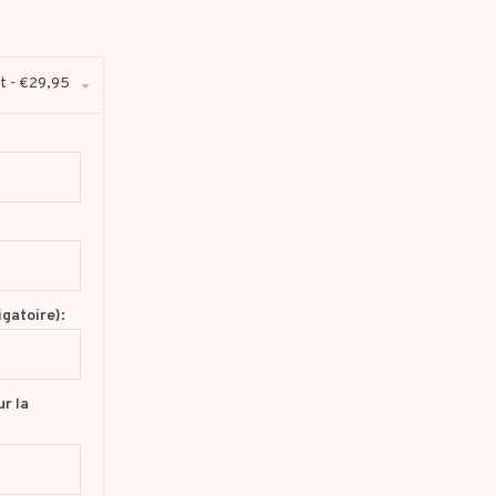
t - €29,95
gatoire):
r la