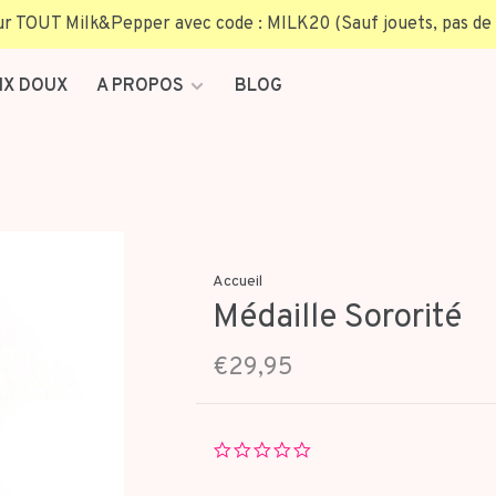
TOUT Milk&Pepper avec code : MILK20 (Sauf jouets, pas de 
IX DOUX
A PROPOS
BLOG
Accueil
Médaille Sororité
€29,95
0.0
star
rating