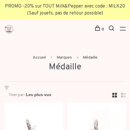
PROMO -20% sur TOUT Milk&Pepper avec code : MILK20
(Sauf jouets, pas de retour possible)
0
Accueil
Marques
Médaille
Médaille
Trier par: