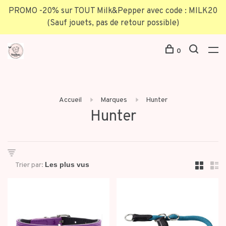
PROMO -20% sur TOUT Milk&Pepper avec code : MILK20
(Sauf jouets, pas de retour possible)
0
Accueil
Marques
Hunter
Hunter
Trier par: