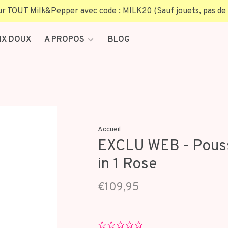
TOUT Milk&Pepper avec code : MILK20 (Sauf jouets, pas de 
IX DOUX
A PROPOS
BLOG
Accueil
EXCLU WEB - Pousse
in 1 Rose
€109,95
0.0