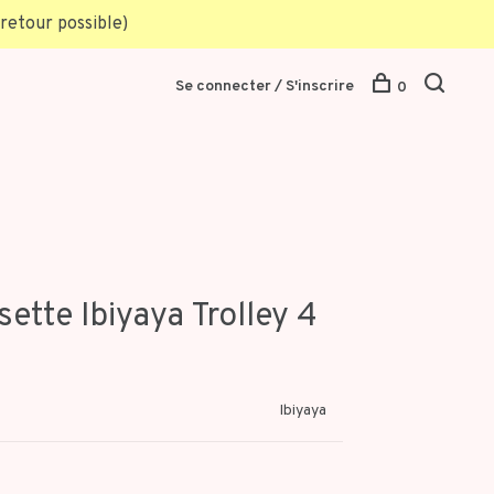
retour possible)
Se connecter / S'inscrire
0
tte Ibiyaya Trolley 4
Ibiyaya