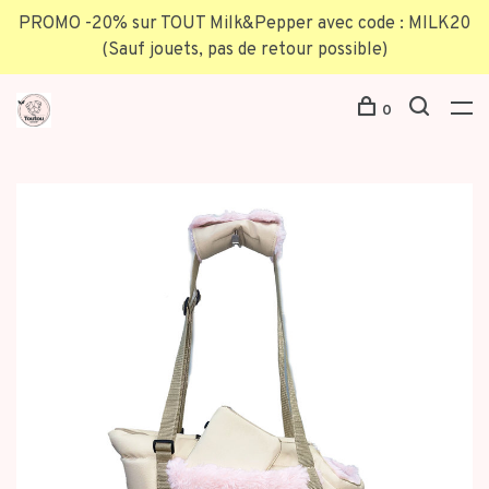
PROMO -20% sur TOUT Milk&Pepper avec code : MILK20
(Sauf jouets, pas de retour possible)
0