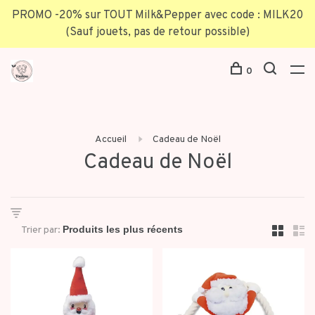
PROMO -20% sur TOUT Milk&Pepper avec code : MILK20
(Sauf jouets, pas de retour possible)
0
Accueil
Cadeau de Noël
Cadeau de Noël
Trier par: