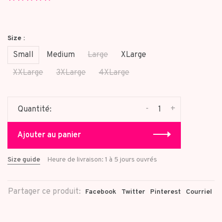
star
rating
Size :
Small
Medium
Large
XLarge
XXLarge
3XLarge
4XLarge
-
+
Quantité:
Ajouter au panier
Size guide
Heure de livraison: 1 à 5 jours ouvrés
Partager ce produit:
Facebook
Twitter
Pinterest
Courriel