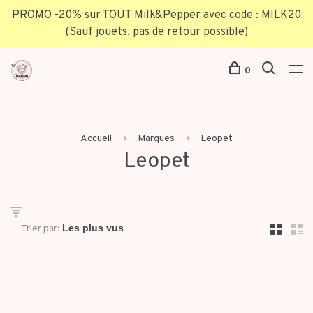
PROMO -20% sur TOUT Milk&Pepper avec code : MILK20
(Sauf jouets, pas de retour possible)
0
Accueil
Marques
Leopet
Leopet
Trier par: