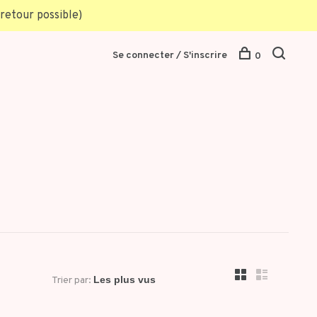
retour possible)
Se connecter / S'inscrire
0
Trier par: