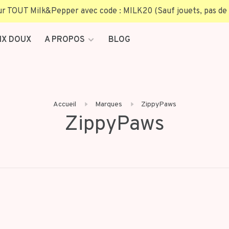
TOUT Milk&Pepper avec code : MILK20 (Sauf jouets, pas de 
IX DOUX
A PROPOS
BLOG
Accueil
Marques
ZippyPaws
ZippyPaws