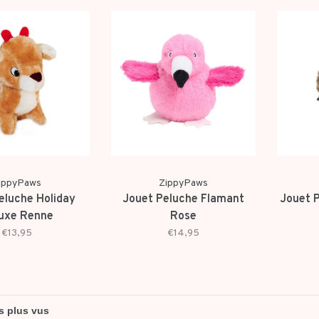
ippyPaws
ZippyPaws
eluche Holiday
Jouet Peluche Flamant
Jouet P
uxe Renne
Rose
€13,95
€14,95