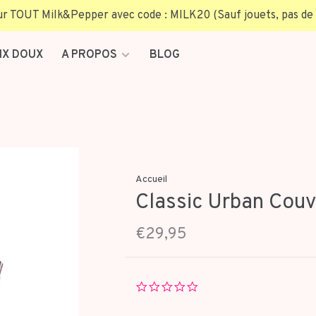
TOUT Milk&Pepper avec code : MILK20 (Sauf jouets, pas de 
IX DOUX
A PROPOS
BLOG
Accueil
Classic Urban Couv
€29,95
0.0
star
rating