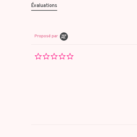
Évaluations
Proposé par
0.0
star
rating