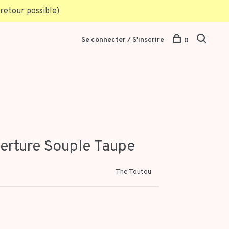
retour possible)
Se connecter / S'inscrire
0
erture Souple Taupe
The Toutou