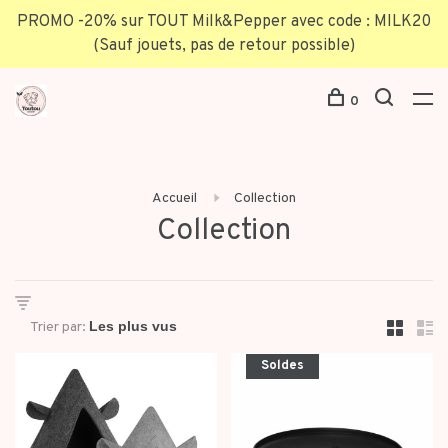
PROMO -20% sur TOUT Milk&Pepper avec code : MILK20
(Sauf jouets, pas de retour possible)
0
Accueil
Collection
Collection
Trier par:
Soldes