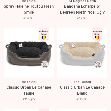
The Toutou
51 Degrees North
Spray Haleine Toutou Fresh
Bandana Echarpe 51
Smile
Degrees North Noël Ugly
Xmas
€14,95
€17,95
The Toutou
The Toutou
Classic Urban Le Canapé
Classic Urban Le Canapé
Taupe
Blanc
€115,95
€115,95