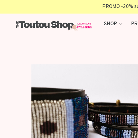
PROMO -20% sur 
SHOP
PR