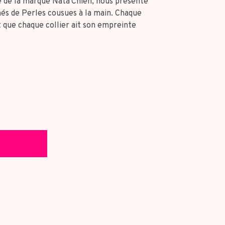
e de la marque Nata'Chien, nous présente
rnés de Perles cousues à la main. Chaque
t que chaque collier ait son empreinte