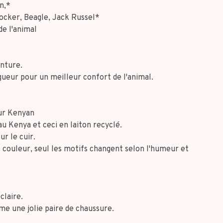
n,*
Cocker, Beagle, Jack Russel*
de l'animal
inture.
ngueur pour un meilleur confort de l'animal.
eur Kenyan
au Kenya et ceci en laiton recyclé.
r le cuir.
couleur, seul les motifs changent selon l'humeur et
claire.
me une jolie paire de chaussure.