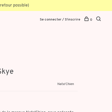
retour possible)
Se connecter / S'inscrire
0
Skye
Nata'Chien