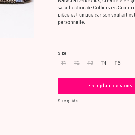
Natacha Delbrouck, créatrice Belg
sa collection de Colliers en Cuir o
pièce est unique car son souhait es
personnelle.
Size :
T1
T2
T3
T4
T5
En rupture de stock
Size guide