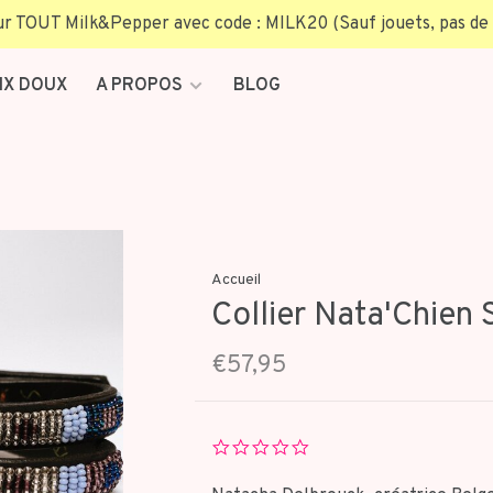
TOUT Milk&Pepper avec code : MILK20 (Sauf jouets, pas de 
IX DOUX
A PROPOS
BLOG
Accueil
Collier Nata'Chien 
€57,95
0.0
star
rating