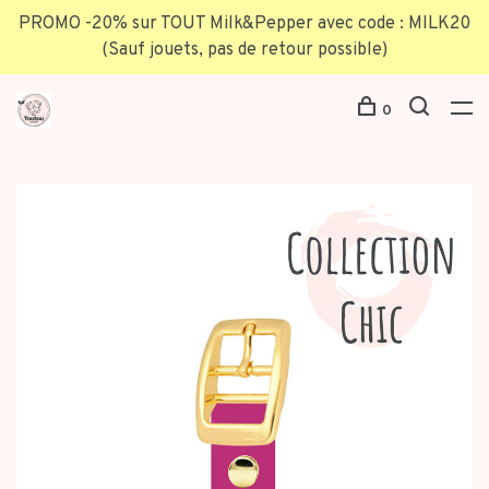
PROMO -20% sur TOUT Milk&Pepper avec code : MILK20
(Sauf jouets, pas de retour possible)
0