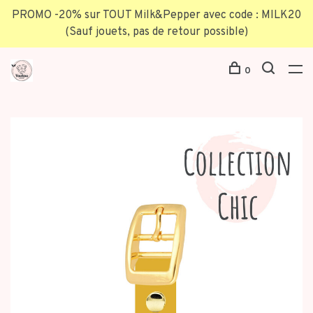
PROMO -20% sur TOUT Milk&Pepper avec code : MILK20
(Sauf jouets, pas de retour possible)
0