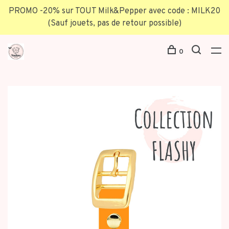
PROMO -20% sur TOUT Milk&Pepper avec code : MILK20
(Sauf jouets, pas de retour possible)
0