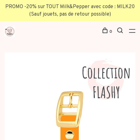
PROMO -20% sur TOUT Milk&Pepper avec code : MILK20
(Sauf jouets, pas de retour possible)
0