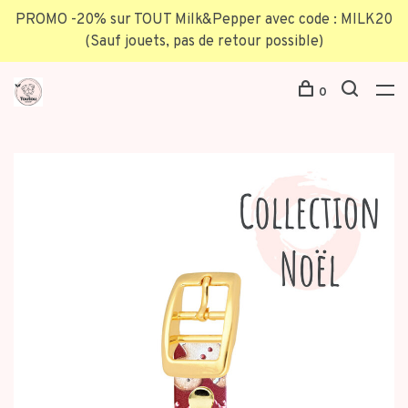
PROMO -20% sur TOUT Milk&Pepper avec code : MILK20
(Sauf jouets, pas de retour possible)
0