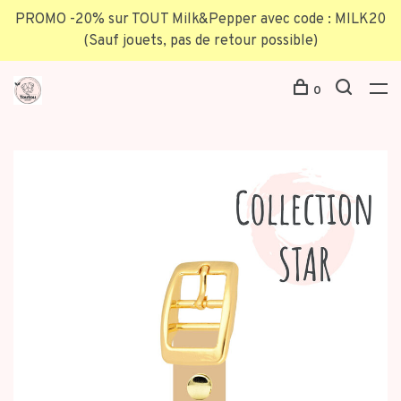
PROMO -20% sur TOUT Milk&Pepper avec code : MILK20
(Sauf jouets, pas de retour possible)
0