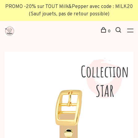
PROMO -20% sur TOUT Milk&Pepper avec code : MILK20
(Sauf jouets, pas de retour possible)
0