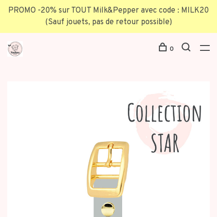
PROMO -20% sur TOUT Milk&Pepper avec code : MILK20
(Sauf jouets, pas de retour possible)
0