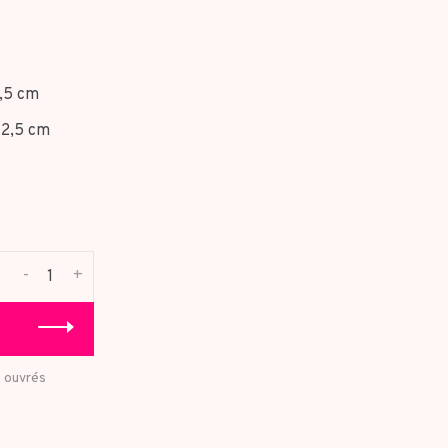
1,5 cm
 2,5 cm
-
+
s ouvrés