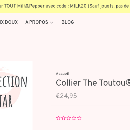
TOUT Milk&Pepper avec code : MILK20 (Sauf jouets, pas de 
IX DOUX
A PROPOS
BLOG
Accueil
Collier The Toutou®
€24,95
0.0
star
rating