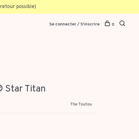
retour possible)
Se connecter / S'inscrire
0
 Star Titan
The Toutou