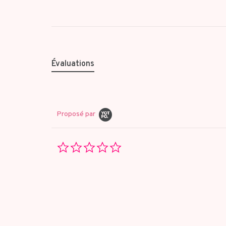
Évaluations
Proposé par
0.0
star
rating