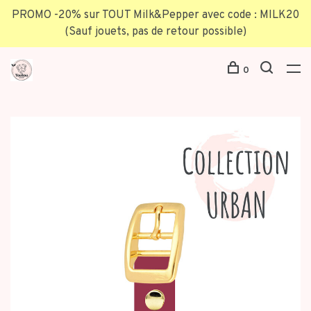
PROMO -20% sur TOUT Milk&Pepper avec code : MILK20
(Sauf jouets, pas de retour possible)
0