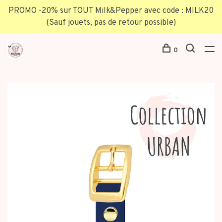
PROMO -20% sur TOUT Milk&Pepper avec code : MILK20
(Sauf jouets, pas de retour possible)
0