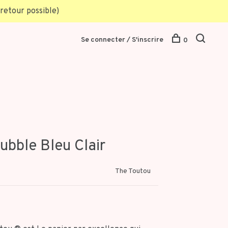
retour possible)
Se connecter / S'inscrire
0
ubble Bleu Clair
The Toutou