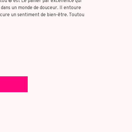
tou ® est Le panier par excellence qui
 dans un monde de douceur. Il entoure
ocure un sentiment de bien-être. Toutou