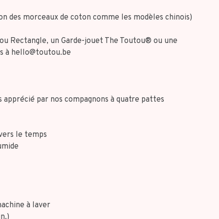
 non des morceaux de coton comme les modèles chinois)
Os ou Rectangle, un Garde-jouet The Toutou® ou une
s à
hello@toutou.be
s apprécié par nos compagnons à quatre pattes
avers le temps
humide
machine à laver
in.)