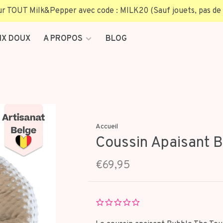
TOUT Milk&Pepper avec code : MILK20 (Sauf jouets, pas de 
IX DOUX
A PROPOS
BLOG
Accueil
Coussin Apaisant B
€69,95
0.0
star
rating