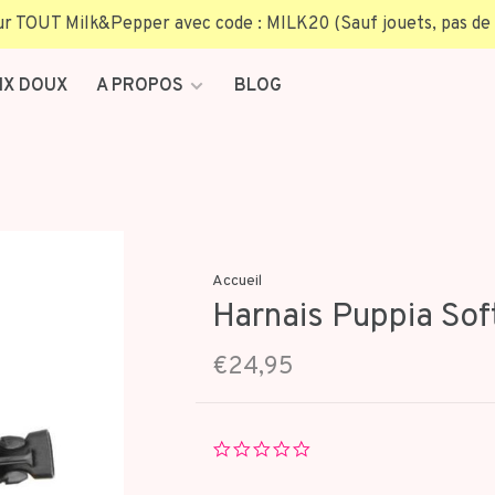
TOUT Milk&Pepper avec code : MILK20 (Sauf jouets, pas de 
IX DOUX
A PROPOS
BLOG
Accueil
Harnais Puppia Sof
€24,95
0.0
star
rating