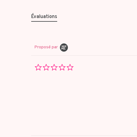
Évaluations
Proposé par
0.0
star
rating