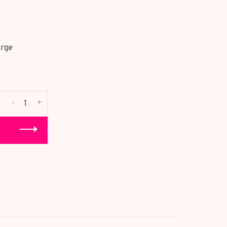
rge
-
+