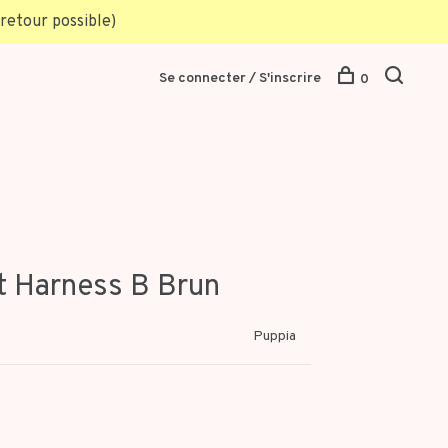
retour possible)
Se connecter / S'inscrire
0
t Harness B Brun
Puppia