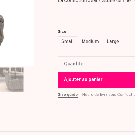
La Collection Jeans Stone de The To
Size :
Small
Medium
Large
Quantité:
Ajouter au panier
Size guide
Heure de livraison: Confecti