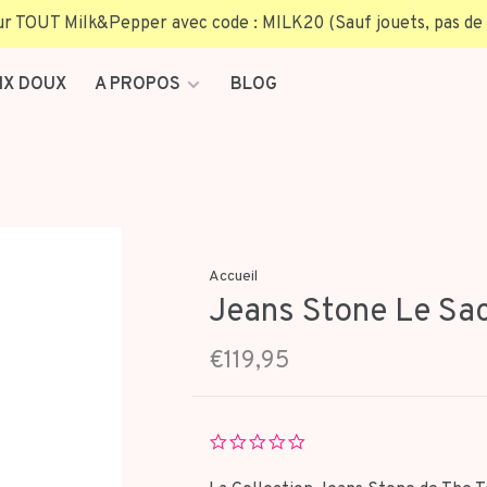
TOUT Milk&Pepper avec code : MILK20 (Sauf jouets, pas de 
IX DOUX
A PROPOS
BLOG
Accueil
Jeans Stone Le Sac
€119,95
0.0
star
rating