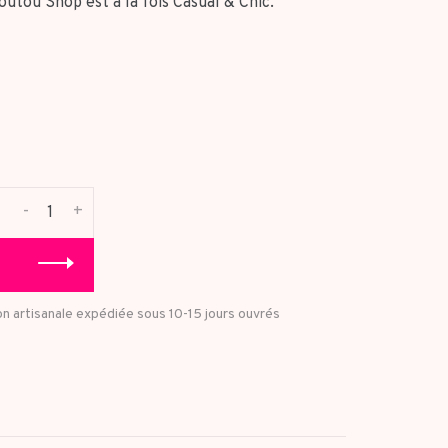
utou Shop est à la fois Casual & Chic.
-
+
on artisanale expédiée sous 10-15 jours ouvrés