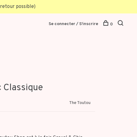
retour possible)
Se connecter / S'inscrire
0
 Classique
The Toutou