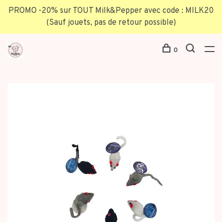
PROMO -20% sur TOUT Milk&Pepper avec code : MILK20
(Sauf jouets, pas de retour possible)
0