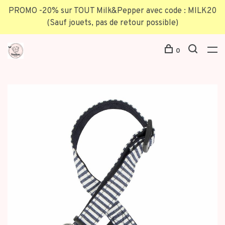
PROMO -20% sur TOUT Milk&Pepper avec code : MILK20
(Sauf jouets, pas de retour possible)
0