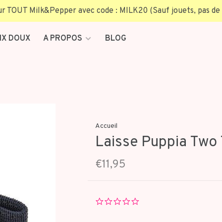
TOUT Milk&Pepper avec code : MILK20 (Sauf jouets, pas de 
IX DOUX
A PROPOS
BLOG
Accueil
Laisse Puppia Two 
€11,95
0.0
star
rating