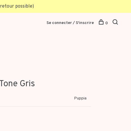
retour possible)
Se connecter / S'inscrire
0
Tone Gris
Puppia