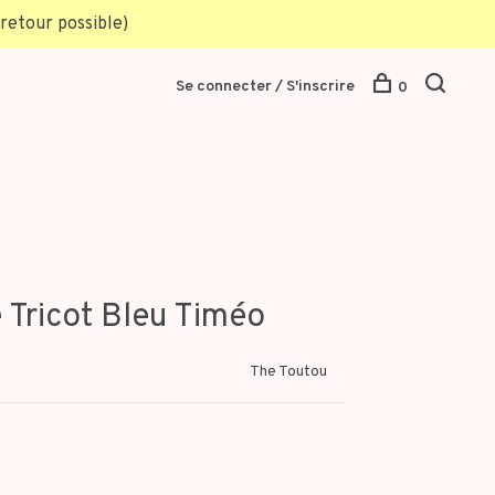
retour possible)
Se connecter / S'inscrire
0
 Tricot Bleu Timéo
The Toutou