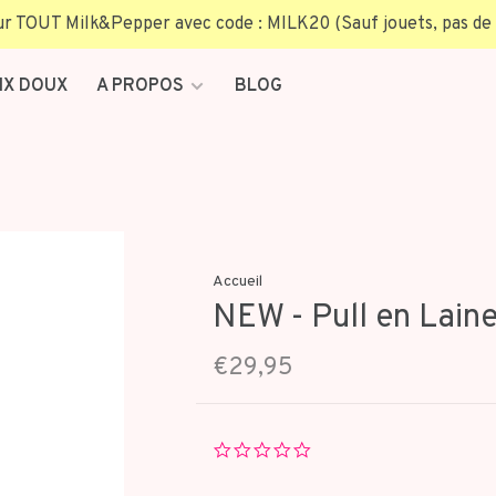
TOUT Milk&Pepper avec code : MILK20 (Sauf jouets, pas de 
IX DOUX
A PROPOS
BLOG
Accueil
NEW - Pull en Laine
€29,95
0.0
star
rating