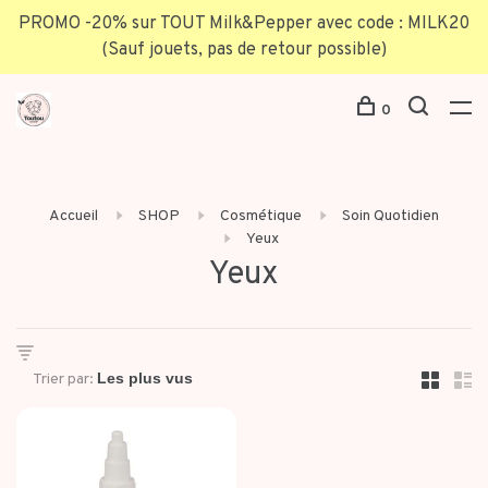
PROMO -20% sur TOUT Milk&Pepper avec code : MILK20
(Sauf jouets, pas de retour possible)
0
Accueil
SHOP
Cosmétique
Soin Quotidien
Yeux
Yeux
Trier par: