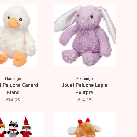
Flamingo
Flamingo
t Peluche Canard
Jouet Peluche Lapin
Blanc
Pourpre
€14,95
€14,95