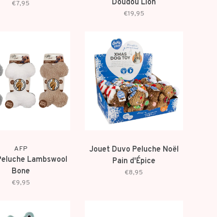
Doudou Lion
€7,95
€19,95
AFP
Jouet Duvo Peluche Noël
Peluche Lambswool
Pain d'Épice
Bone
€8,95
€9,95