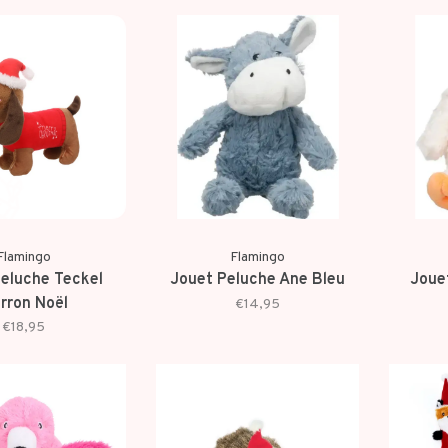
Flamingo
Flamingo
eluche Teckel
Jouet Peluche Ane Bleu
Joue
rron Noël
€14,95
€18,95