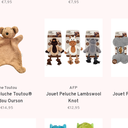
€7,95
€7,95
he Toutou
AFP
eluche Toutou®
Jouet Peluche Lambswool
Jouet 
dou Ourson
Knot
€14,95
€12,95