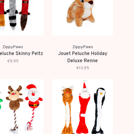
ZippyPaws
ZippyPaws
eluche Skinny Peltz
Jouet Peluche Holiday
Deluxe Renne
€9,95
€13,95