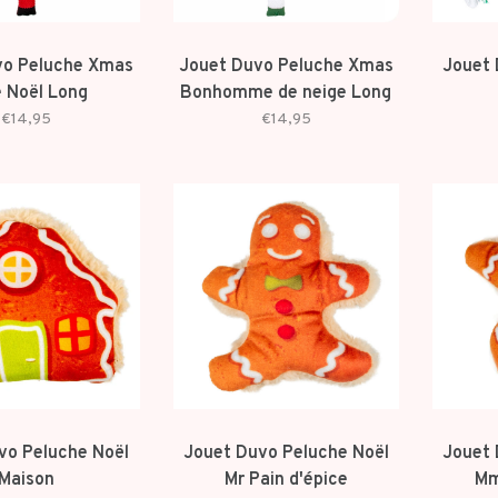
vo Peluche Xmas
Jouet Duvo Peluche Xmas
Jouet 
 Noël Long
Bonhomme de neige Long
€14,95
€14,95
vo Peluche Noël
Jouet Duvo Peluche Noël
Jouet 
Maison
Mr Pain d'épice
Mm