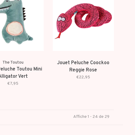
The Toutou
Jouet Peluche Coockoo
eluche Toutou Mini
Reggie Rose
Alligator Vert
€22,95
€7,95
Affiche 1 - 24 de 29