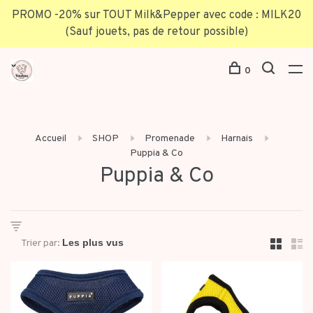
PROMO -20% sur TOUT Milk&Pepper avec code : MILK20
(Sauf jouets, pas de retour possible)
0
Accueil
SHOP
Promenade
Harnais
Puppia & Co
Puppia & Co
Trier par: