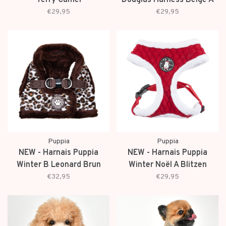
Terry Camel
Douglas Harness Beige A
€29,95
€29,95
Puppia
Puppia
NEW - Harnais Puppia
NEW - Harnais Puppia
Winter B Leonard Brun
Winter Noël A Blitzen
Rouge
€32,95
€29,95