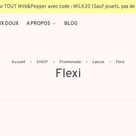
TOUT Milk&Pepper avec code : MILK20 (Sauf jouets, pas de 
IX DOUX
A PROPOS
BLOG
Accueil
SHOP
Promenade
Laisse
Flexi
Flexi