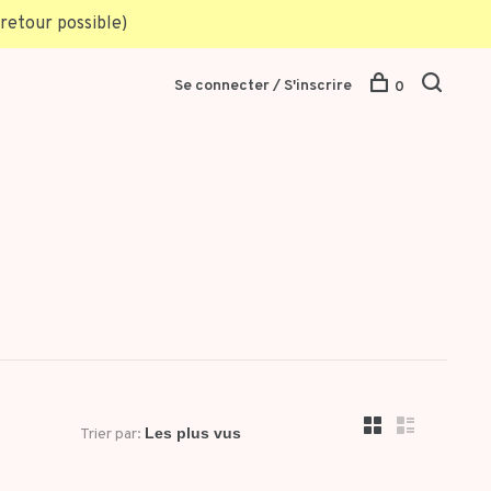
retour possible)
Se connecter / S'inscrire
0
Trier par: