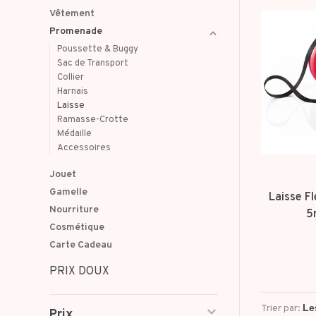
Vêtement
Promenade
Poussette & Buggy
Sac de Transport
Collier
Harnais
Laisse
Ramasse-Crotte
Médaille
Accessoires
Jouet
Gamelle
Laisse Fl
Nourriture
5
Cosmétique
Carte Cadeau
PRIX DOUX
Trier par:
Prix