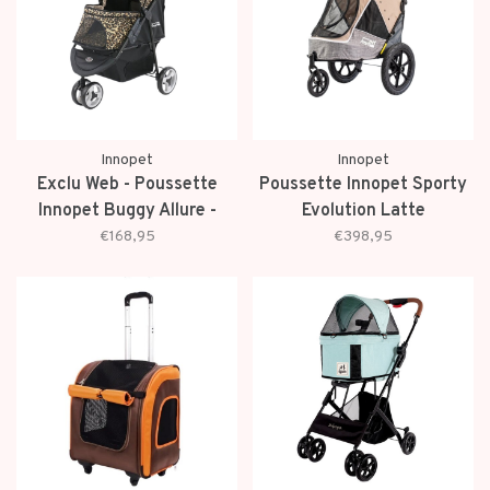
Innopet
Innopet
Exclu Web - Poussette
Poussette Innopet Sporty
Innopet Buggy Allure -
Evolution Latte
Cheetah
€168,95
€398,95