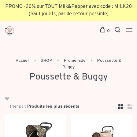
PROMO -20% sur TOUT Milk&Pepper avec code : MILK20
(Sauf jouets, pas de retour possible)
0
Accueil
SHOP
Promenade
Poussette &
Buggy
Poussette & Buggy
Trier par: