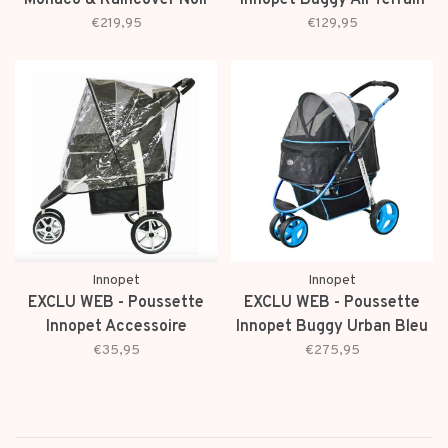
Monaco & Raincover Noir
Innopet Buggy All Terrain
Geomatric
Noir/Argenté
€219,95
€129,95
Innopet
Innopet
EXCLU WEB - Poussette
EXCLU WEB - Poussette
Innopet Accessoire
Innopet Buggy Urban Bleu
Raincover
€35,95
€275,95