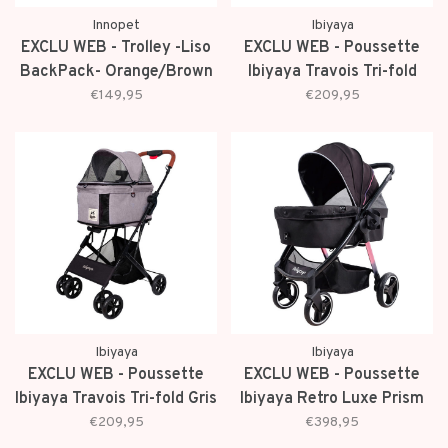
Innopet
Ibiyaya
EXCLU WEB - Trolley -Liso
EXCLU WEB - Poussette
BackPack- Orange/Brown
Ibiyaya Travois Tri-fold
Menthe
€149,95
€209,95
Ibiyaya
Ibiyaya
EXCLU WEB - Poussette
EXCLU WEB - Poussette
Ibiyaya Travois Tri-fold Gris
Ibiyaya Retro Luxe Prism
Nimbus
Noir
€209,95
€398,95