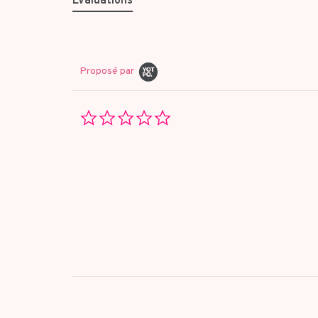
Évaluations
Proposé par
0.0
star
rating