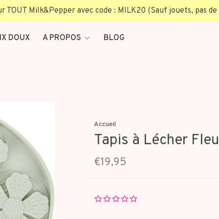
TOUT Milk&Pepper avec code : MILK20 (Sauf jouets, pas de 
IX DOUX
A PROPOS
BLOG
Accueil
Tapis à Lécher Fleu
€19,95
0.0
star
rating