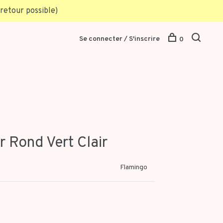
retour possible)
Se connecter / S'inscrire
0
r Rond Vert Clair
Flamingo