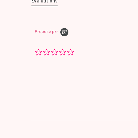
Évaluations
Proposé par
0.0
star
rating