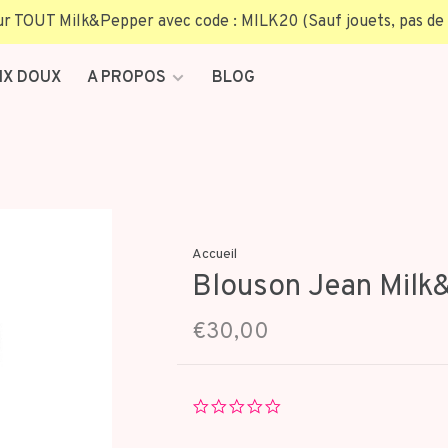
TOUT Milk&Pepper avec code : MILK20 (Sauf jouets, pas de 
IX DOUX
A PROPOS
BLOG
Accueil
Blouson Jean Milk
€30,00
0.0
star
rating