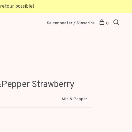
retour possible)
Se connecter / S'inscrire
0
&Pepper Strawberry
Milk & Pepper