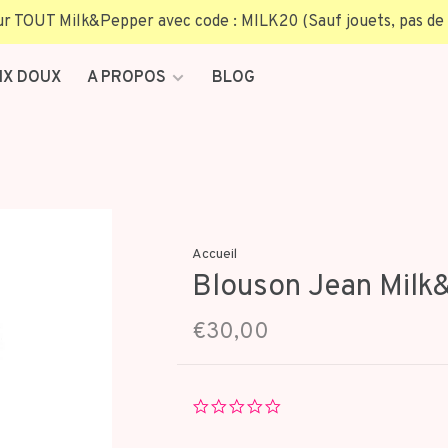
TOUT Milk&Pepper avec code : MILK20 (Sauf jouets, pas de 
IX DOUX
A PROPOS
BLOG
Accueil
Blouson Jean Milk
€30,00
0.0
star
rating