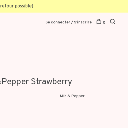
retour possible)
Se connecter / S'inscrire
0
&Pepper Strawberry
Milk & Pepper