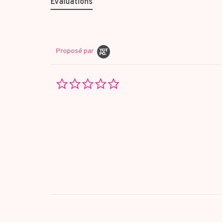
Évaluations
Proposé par
0.0
star
rating